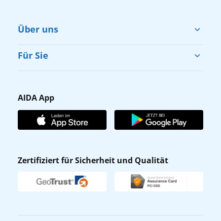
Über uns
Cruise & Help
Für Sie
Karriere
Barrierefreiheit
Presse
Gästefragebogen
AIDA App
Unternehmen
AIDA Club
Affiliateprogramm
AIDA App
Nachhaltigkeit
AIDA Lounge
Zertifiziert für Sicherheit und Qualität
Verhaltens- & Ethikkodex
AIDA ID
Newsletter
AIDAradio
Fahrgastrechte
Online-Shop