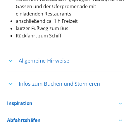
Gassen und der Uferpromenade mit
einladenden Restaurants
anschließend ca. 1 h Freizeit
kurzer Fußweg zum Bus
Rückfahrt zum Schiff
Allgemeine Hinweise
Ihre Reiseleitung – Die Entdeckerprofis:
Infos zum Buchen und Stornieren
Deutschsprachige Reiseleiter:innen sind
in vielen Regionen verfügbar, aber in
Für die Teilnahme an einem unserer
einigen Ländern selten, sodass dort
Inspiration
zahlreichen Ausflüge können Sie
englischsprachige Expert:innen die
entweder bereits vor der Reise bis kurz
Aktivurlaub mit AIDA
Ausflüge führen. Beide Optionen bieten
Abfahrtshäfen
vor Reisebeginn eine
Natururlaub mit AIDA
einzigartige Perspektiven und bereichern