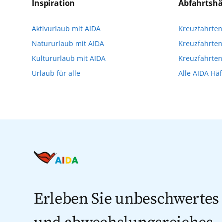
Reservierungsanfrage über aida.de/myaid
Inspiration
Abfahrtsh
die Teilnehmerzahl auf vielen Ausflügen l
Aktivurlaub mit AIDA
Kreuzfahrte
Verfügung stehen. Deshalb empfehlen wir 
Natururlaub mit AIDA
Kreuzfahrten
vorzunehmen.
Kultururlaub mit AIDA
Kreuzfahrte
Urlaub für alle
Alle AIDA Hä
Erleben Sie unbeschwertes