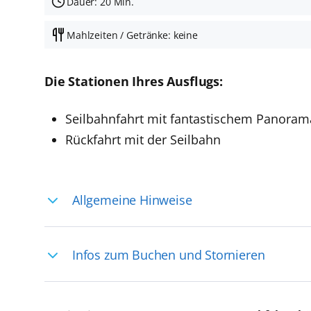
Dauer: 20 Min.
Mahlzeiten / Getränke: keine
Die Stationen Ihres Ausflugs:
Seilbahnfahrt mit fantastischem Panoram
Rückfahrt mit der Seilbahn
Allgemeine Hinweise
Ihre Reiseleitung – Die Entdeckerprofis: 
Infos zum Buchen und Stornieren
selten, sodass dort englischsprachige Exp
das Reiseerlebnis
Für die Teilnahme an einem unserer zahlr