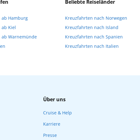
a stellen oder direkt an Bord eine Buchung vornehme
äfen
Beliebte Reiseländer
imitiert ist und für die Buchung an Bord dann gegebene
n ab Hamburg
Kreuzfahrten nach Norwegen
Ihnen, die Reservierung Ihrer Lieblingsausflüge vor 
 ab Kiel
Kreuzfahrten nach Island
n ab Warnemünde
Kreuzfahrten nach Spanien
fen
Kreuzfahrten nach Italien
Über uns
Cruise & Help
Karriere
Presse