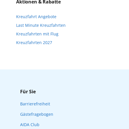
n. Wir möchten Sie darauf hinweisen, dass
Aktionen & Rabatte
nfalls keine freien Plätze mehr zur
Kreuzfahrt Angebote
Reisebeginn online über myAIDA
Last Minute Kreuzfahrten
Kreuzfahrten mit Flug
Kreuzfahrten 2027
Für Sie
Barrierefreiheit
Gästefragebogen
AIDA Club