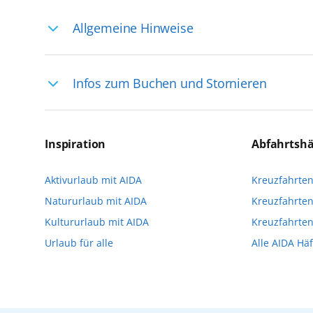
Allgemeine Hinweise
Ihre Reiseleitung – Die Entdeckerprofis: 
Infos zum Buchen und Stornieren
selten, sodass dort englischsprachige Exp
das Reiseerlebnis
Für die Teilnahme an einem unserer zahlr
Reservierungsanfrage über aida.de/myaid
Inspiration
Abfahrtsh
die Teilnehmerzahl auf vielen Ausflügen l
Aktivurlaub mit AIDA
Kreuzfahrte
Verfügung stehen. Deshalb empfehlen wir 
Natururlaub mit AIDA
Kreuzfahrten
vorzunehmen.
Kultururlaub mit AIDA
Kreuzfahrte
Urlaub für alle
Alle AIDA Hä