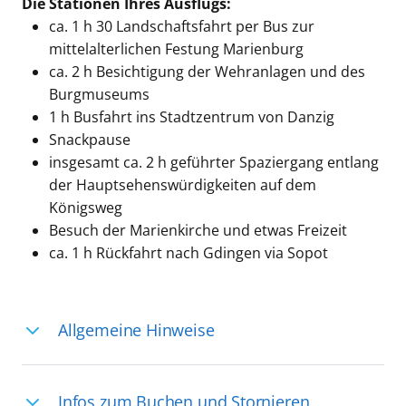
Die Stationen Ihres Ausflugs:
ca. 1 h 30 Landschaftsfahrt per Bus zur
mittelalterlichen Festung Marienburg
ca. 2 h Besichtigung der Wehranlagen und des
Burgmuseums
1 h Busfahrt ins Stadtzentrum von Danzig
Snackpause
insgesamt ca. 2 h geführter Spaziergang entlang
der Hauptsehenswürdigkeiten auf dem
Königsweg
Besuch der Marienkirche und etwas Freizeit
ca. 1 h Rückfahrt nach Gdingen via Sopot
Allgemeine Hinweise
Ihre Reiseleitung – Die Entdeckerprofis:
Infos zum Buchen und Stornieren
Deutschsprachige Reiseleiter:innen sind