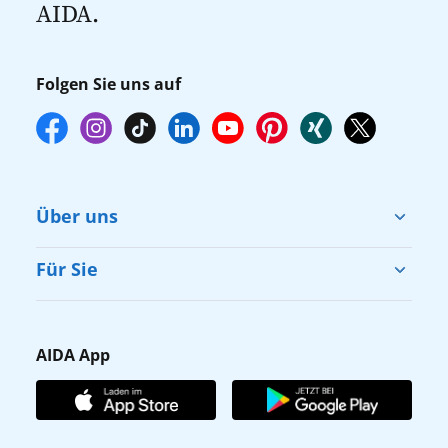
AIDA.
online über myAIDA vorzunehmen.
Folgen Sie uns auf
Über uns
Cruise & Help
Für Sie
Karriere
Barrierefreiheit
Presse
Gästefragebogen
AIDA App
Unternehmen
AIDA Club
Affiliateprogramm
AIDA App