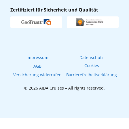
Nachhaltigkeit
AIDA Lounge
Zertifiziert für Sicherheit und Qualität
Verhaltens- & Ethikkodex
AIDA ID
Newsletter
AIDAradio
Fahrgastrechte
Online-Shop
EXPInet
Impressum
Datenschutz
Cookies
AGB
Versicherung widerrufen
Barrierefreiheitserklärung
© 2026 AIDA Cruises – All rights reserved.