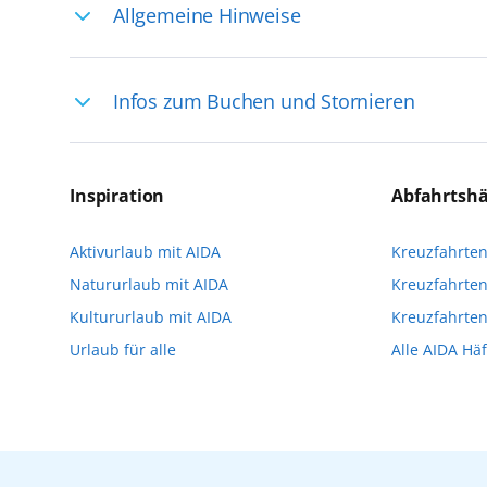
Allgemeine Hinweise
Ihre Reiseleitung – Die Entdeckerprofis: 
Infos zum Buchen und Stornieren
selten, sodass dort englischsprachige Exp
das Reiseerlebnis
Für die Teilnahme an einem unserer zahlr
Reservierungsanfrage über aida.de/myaid
Inspiration
Abfahrtsh
die Teilnehmerzahl auf vielen Ausflügen l
Aktivurlaub mit AIDA
Kreuzfahrte
Verfügung stehen. Deshalb empfehlen wir 
Natururlaub mit AIDA
Kreuzfahrten
vorzunehmen.
Kultururlaub mit AIDA
Kreuzfahrte
Urlaub für alle
Alle AIDA Hä