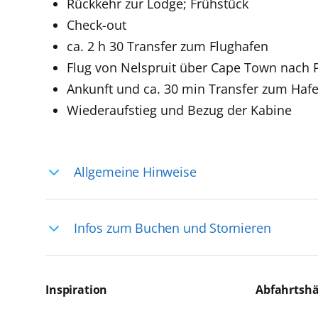
Rückkehr zur Lodge; Frühstück
Check-out
ca. 2 h 30 Transfer zum Flughafen
Flug von Nelspruit über Cape Town nach P
Ankunft und ca. 30 min Transfer zum Hafe
Wiederaufstieg und Bezug der Kabine
Allgemeine Hinweise
Ihre Reiseleitung – Die Entdeckerprofis: 
Infos zum Buchen und Stornieren
selten, sodass dort englischsprachige Exp
das Reiseerlebnis
Für die Teilnahme an einem unserer zahlr
Reservierungsanfrage über aida.de/myaid
Inspiration
Abfahrtsh
die Teilnehmerzahl auf vielen Ausflügen l