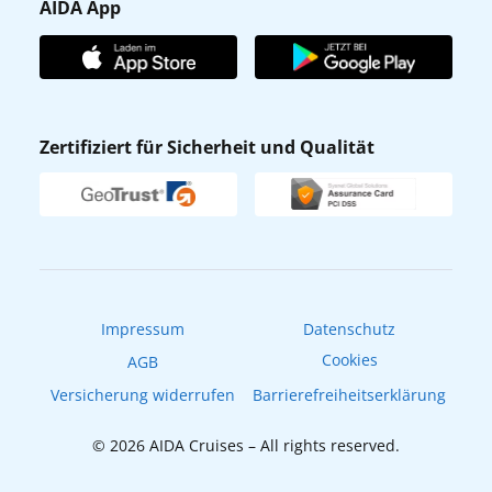
Gästefragebogen
AIDA App
Unternehmen
AIDA Club
Affiliateprogramm
AIDA App
Nachhaltigkeit
AIDA Lounge
Zertifiziert für Sicherheit und Qualität
Verhaltens- & Ethikkodex
AIDA ID
Newsletter
AIDAradio
Fahrgastrechte
Online-Shop
EXPInet
Impressum
Datenschutz
Cookies
AGB
Versicherung widerrufen
Barrierefreiheitserklärung
© 2026 AIDA Cruises – All rights reserved.