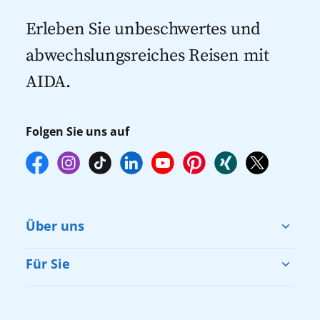
dann gegebenenfalls keine freien Plätze
Kreuzfahrten 2027
mehr zur Verfügung stehen. Deshalb
Erleben Sie unbeschwertes und
empfehlen wir Ihnen, die Reservierung
abwechslungsreiches Reisen mit
Ihrer Lieblingsausflüge vor Reisebeginn
AIDA.
online über myAIDA vorzunehmen.
Folgen Sie uns auf
Über uns
Cruise & Help
Für Sie
Karriere
Barrierefreiheit
Presse