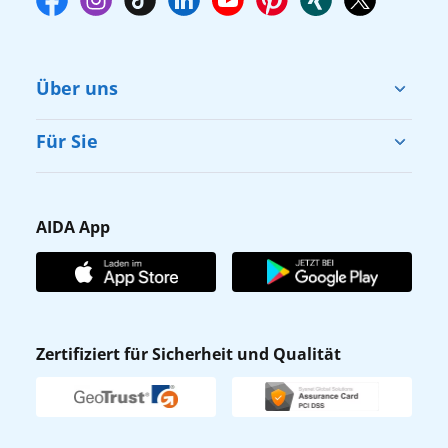
Über uns
Cruise & Help
Für Sie
Karriere
Barrierefreiheit
Presse
Gästefragebogen
AIDA App
Unternehmen
AIDA Club
Affiliateprogramm
AIDA App
Nachhaltigkeit
AIDA Lounge
Zertifiziert für Sicherheit und Qualität
Verhaltens- & Ethikkodex
AIDA ID
Newsletter
AIDAradio
Fahrgastrechte