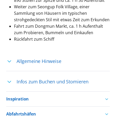
890 Stufen zur Spitze und ca. 1 h 30 Aufenthalt
Weiter zum Seongup Folk Village, einer
Sammlung von Häusern im typischen
strohgedeckten Stil mit etwas Zeit zum Erkunden
Fahrt zum Dongmun Markt, ca. 1 h Aufenthalt
zum Probieren, Bummeln und Einkaufen
Rückfahrt zum Schiff
Allgemeine Hinweise
Ihre Reiseleitung – Die Entdeckerprofis:
Infos zum Buchen und Stornieren
Deutschsprachige Reiseleiter:innen sind
in vielen Regionen verfügbar, aber in
Für die Teilnahme an einem unserer
einigen Ländern selten, sodass dort
Inspiration
zahlreichen Ausflüge können Sie
englischsprachige Expert:innen die
entweder bereits vor der Reise bis kurz
Aktivurlaub mit AIDA
Ausflüge führen. Beide Optionen bieten
Abfahrtshäfen