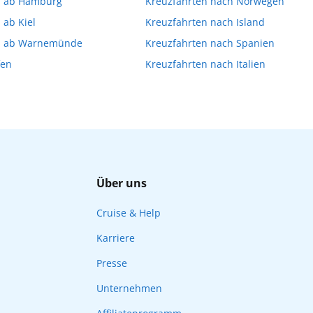
n ab Hamburg
Kreuzfahrten nach Norwegen
Ihnen, die Reservierung Ihrer Lieblingsausflüge vor 
 ab Kiel
Kreuzfahrten nach Island
n ab Warnemünde
Kreuzfahrten nach Spanien
fen
Kreuzfahrten nach Italien
Über uns
Cruise & Help
Karriere
Presse
Unternehmen