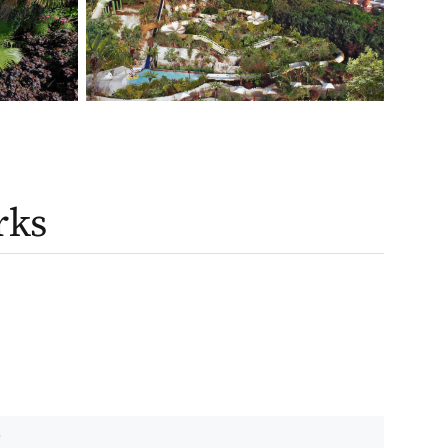
rks
e