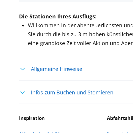
Die Stationen Ihres Ausflugs:
Willkommen in der abenteuerlichsten und
Sie durch die bis zu 3 m hohen künstlich
eine grandiose Zeit voller Aktion und Abe
Allgemeine Hinweise
Ihre Reiseleitung – Die Entdeckerprofis: 
Infos zum Buchen und Stornieren
selten, sodass dort englischsprachige Exp
das Reiseerlebnis
Für die Teilnahme an einem unserer zahlr
Reservierungsanfrage über aida.de/myaid
Inspiration
Abfahrtsh
die Teilnehmerzahl auf vielen Ausflügen l