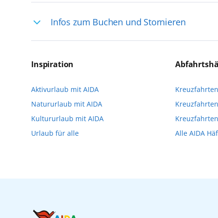
Ihre Reiseleitung – Die Entdeckerprofis: 
Infos zum Buchen und Stornieren
selten, sodass dort englischsprachige Exp
das Reiseerlebnis
Für die Teilnahme an einem unserer zahlr
Reservierungsanfrage über aida.de/myaid
Inspiration
Abfahrtsh
die Teilnehmerzahl auf vielen Ausflügen l
Aktivurlaub mit AIDA
Kreuzfahrte
Verfügung stehen. Deshalb empfehlen wir 
Natururlaub mit AIDA
Kreuzfahrten
vorzunehmen.
Kultururlaub mit AIDA
Kreuzfahrte
Urlaub für alle
Alle AIDA Hä