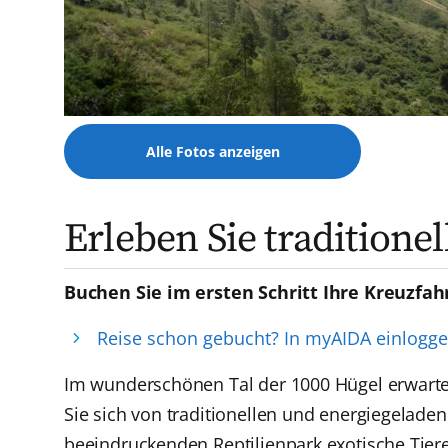
Alle Fotos anzeigen
Erleben Sie traditione
Buchen Sie im ersten Schritt Ihre Kreuzfah
Reise schon gebucht? In myAIDA einlogg
Im wunderschönen Tal der 1000 Hügel erwartet 
Sie sich von traditionellen und energiegelad
beeindruckenden Reptilienpark exotische Tier