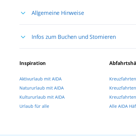
Allgemeine Hinweise
Ihre Reiseleitung – Die Entdeckerprofis: 
Infos zum Buchen und Stornieren
selten, sodass dort englischsprachige Exp
das Reiseerlebnis
Für die Teilnahme an einem unserer zahlr
Reservierungsanfrage über aida.de/myaid
Inspiration
Abfahrtsh
die Teilnehmerzahl auf vielen Ausflügen l
Aktivurlaub mit AIDA
Kreuzfahrte
Verfügung stehen. Deshalb empfehlen wir 
Natururlaub mit AIDA
Kreuzfahrten
vorzunehmen.
Kultururlaub mit AIDA
Kreuzfahrte
Urlaub für alle
Alle AIDA Hä