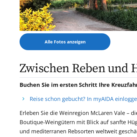
Alle Fotos anzeigen
Zwischen Reben und H
Buchen Sie im ersten Schritt Ihre Kreuzfah
Reise schon gebucht? In myAIDA einlogg
Erleben Sie die Weinregion McLaren Vale – d
Boutique‑Weingütern mit Blick auf sanfte Hü
und mediterranen Rebsorten weltweit geschät