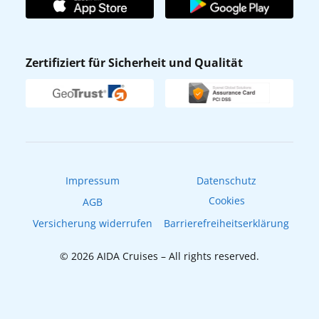
Affiliateprogramm
AIDA App
Nachhaltigkeit
AIDA Lounge
Zertifiziert für Sicherheit und Qualität
Verhaltens- & Ethikkodex
AIDA ID
Newsletter
AIDAradio
Fahrgastrechte
Online-Shop
EXPInet
Impressum
Datenschutz
Cookies
AGB
Versicherung widerrufen
Barrierefreiheitserklärung
© 2026 AIDA Cruises – All rights reserved.