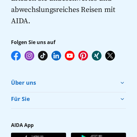
empfehlen wir Ihnen, die Reservierung
abwechslungsreiches Reisen mit
Ihrer Lieblingsausflüge vor Reisebeginn
AIDA.
online über myAIDA vorzunehmen.
Folgen Sie uns auf
Über uns
Cruise & Help
Für Sie
Karriere
Barrierefreiheit
Presse
Gästefragebogen
AIDA App
Unternehmen
AIDA Club