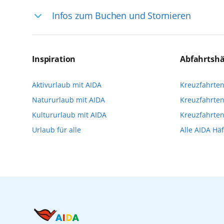
Ihre Reiseleitung – Die Entdeckerprofis: 
Infos zum Buchen und Stornieren
selten, sodass dort englischsprachige Exp
das Reiseerlebnis
Für die Teilnahme an einem unserer zahlr
Reservierungsanfrage über aida.de/myaid
Inspiration
Abfahrtsh
die Teilnehmerzahl auf vielen Ausflügen l
Aktivurlaub mit AIDA
Kreuzfahrte
Verfügung stehen. Deshalb empfehlen wir 
Natururlaub mit AIDA
Kreuzfahrten
vorzunehmen.
Kultururlaub mit AIDA
Kreuzfahrte
Urlaub für alle
Alle AIDA Hä