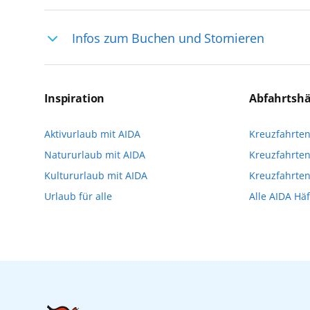
Ihre Reiseleitung – Die Entdeckerprofis: 
Infos zum Buchen und Stornieren
selten, sodass dort englischsprachige Exp
das Reiseerlebnis
Für die Teilnahme an einem unserer zahlr
Reservierungsanfrage über aida.de/myaid
Inspiration
Abfahrtsh
die Teilnehmerzahl auf vielen Ausflügen l
Aktivurlaub mit AIDA
Kreuzfahrte
Verfügung stehen. Deshalb empfehlen wir 
Natururlaub mit AIDA
Kreuzfahrten
vorzunehmen.
Kultururlaub mit AIDA
Kreuzfahrte
Urlaub für alle
Alle AIDA Hä