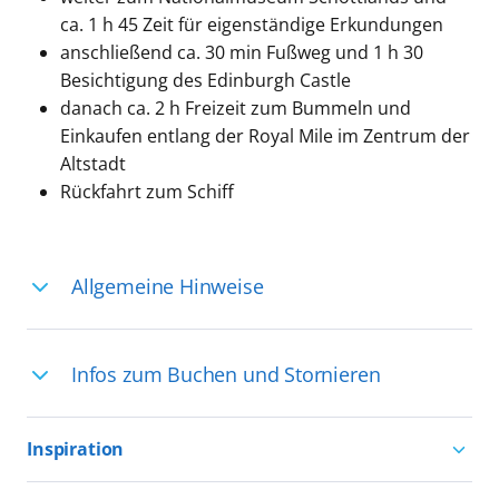
ca. 1 h 45 Zeit für eigenständige Erkundungen
anschließend ca. 30 min Fußweg und 1 h 30
Besichtigung des Edinburgh Castle
danach ca. 2 h Freizeit zum Bummeln und
Einkaufen entlang der Royal Mile im Zentrum der
Altstadt
Rückfahrt zum Schiff
Allgemeine Hinweise
Ihre Reiseleitung – Die Entdeckerprofis:
Infos zum Buchen und Stornieren
Deutschsprachige Reiseleiter:innen sind
in vielen Regionen verfügbar, aber in
Für die Teilnahme an einem unserer
einigen Ländern selten, sodass dort
Inspiration
zahlreichen Ausflüge können Sie
englischsprachige Expert:innen die