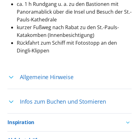
ca. 1 h Rundgang u. a. zu den Bastionen mit
Panoramablick über die Insel und Besuch der St.-
Pauls-Kathedrale
kurzer Fußweg nach Rabat zu den St.-Pauls-
Katakomben (Innenbesichtigung)
Rückfahrt zum Schiff mit Fotostopp an den
Dingli-Klippen
Allgemeine Hinweise
Ihre Reiseleitung – Die Entdeckerprofis:
Infos zum Buchen und Stornieren
Deutschsprachige Reiseleiter:innen sind
in vielen Regionen verfügbar, aber in
Für die Teilnahme an einem unserer
einigen Ländern selten, sodass dort
Inspiration
zahlreichen Ausflüge können Sie
englischsprachige Expert:innen die
entweder bereits vor der Reise bis kurz
Aktivurlaub mit AIDA