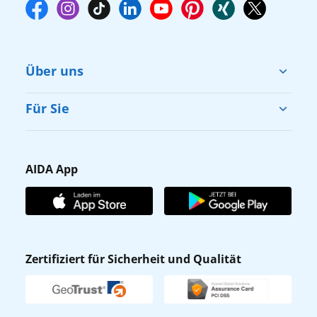
Über uns
Cruise & Help
Für Sie
Karriere
Barrierefreiheit
Presse
Gästefragebogen
AIDA App
Unternehmen
AIDA Club
Affiliateprogramm
AIDA App
Nachhaltigkeit
AIDA Lounge
Zertifiziert für Sicherheit und Qualität
Verhaltens- & Ethikkodex
AIDA ID
Newsletter
AIDAradio
Fahrgastrechte