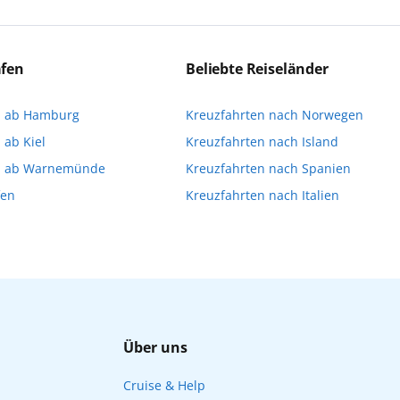
eichen Ausflüge können Sie entweder bereits vor der R
a stellen oder direkt an Bord eine Buchung vornehme
äfen
Beliebte Reiseländer
imitiert ist und für die Buchung an Bord dann gegebene
n ab Hamburg
Kreuzfahrten nach Norwegen
Ihnen, die Reservierung Ihrer Lieblingsausflüge vor 
 ab Kiel
Kreuzfahrten nach Island
n ab Warnemünde
Kreuzfahrten nach Spanien
fen
Kreuzfahrten nach Italien
Über uns
Cruise & Help