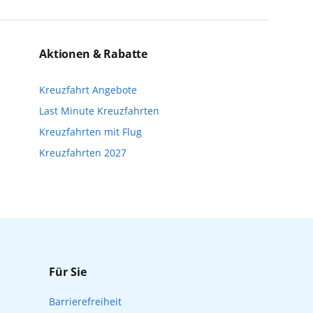
eise bis kurz vor Reisebeginn eine
n. Wir möchten Sie darauf hinweisen, dass
Aktionen & Rabatte
nfalls keine freien Plätze mehr zur
Kreuzfahrt Angebote
Reisebeginn online über myAIDA
Last Minute Kreuzfahrten
Kreuzfahrten mit Flug
Kreuzfahrten 2027
Für Sie
Barrierefreiheit