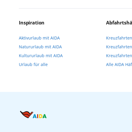
das Reiseerlebnis
Für die Teilnahme an einem unserer zahlr
Reservierungsanfrage über aida.de/myaid
Inspiration
Abfahrtsh
die Teilnehmerzahl auf vielen Ausflügen l
Aktivurlaub mit AIDA
Kreuzfahrte
Verfügung stehen. Deshalb empfehlen wir 
Natururlaub mit AIDA
Kreuzfahrten
vorzunehmen.
Kultururlaub mit AIDA
Kreuzfahrte
Urlaub für alle
Alle AIDA Hä