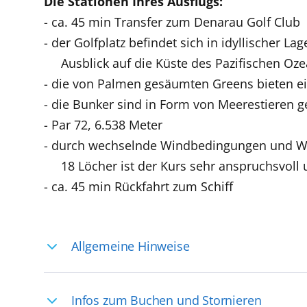
Die Stationen Ihres Ausflugs:
- ca. 45 min Transfer zum Denarau Golf Club
- der Golfplatz befindet sich in idyllischer
Ausblick auf die Küste des Pazifischen Oz
- die von Palmen gesäumten Greens bieten e
- die Bunker sind in Form von Meerestieren ge
- Par 72, 6.538 Meter
- durch wechselnde Windbedingungen und Wa
18 Löcher ist der Kurs sehr anspruchsvoll
- ca. 45 min Rückfahrt zum Schiff
Allgemeine Hinweise
Ihre Reiseleitung – Die Entdeckerprofis: 
Infos zum Buchen und Stornieren
selten, sodass dort englischsprachige Exp