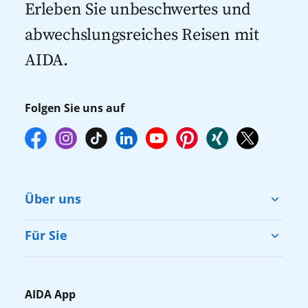
mehr zur Verfügung stehen. Deshalb
Erleben Sie unbeschwertes und
empfehlen wir Ihnen, die Reservierung
abwechslungsreiches Reisen mit
Ihrer Lieblingsausflüge vor Reisebeginn
AIDA.
online über myAIDA vorzunehmen.
Folgen Sie uns auf
Über uns
Cruise & Help
Für Sie
Karriere
Barrierefreiheit
Presse
Gästefragebogen
AIDA App
Unternehmen