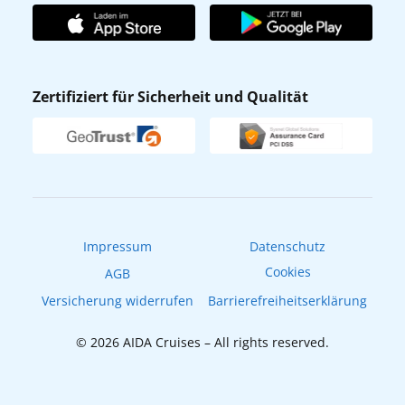
AIDA Club
Affiliateprogramm
AIDA App
Nachhaltigkeit
AIDA Lounge
Zertifiziert für Sicherheit und Qualität
Verhaltens- & Ethikkodex
AIDA ID
Newsletter
AIDAradio
Fahrgastrechte
Online-Shop
EXPInet
Impressum
Datenschutz
Cookies
AGB
Versicherung widerrufen
Barrierefreiheitserklärung
© 2026 AIDA Cruises – All rights reserved.