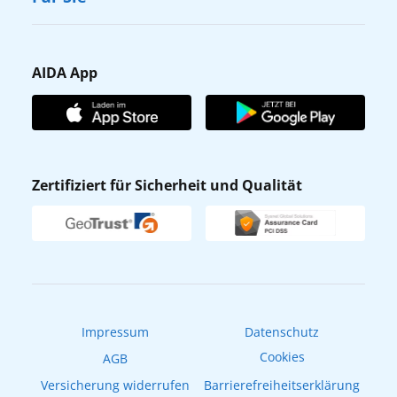
Karriere
Barrierefreiheit
Presse
Gästefragebogen
AIDA App
Unternehmen
AIDA Club
Affiliateprogramm
AIDA App
Nachhaltigkeit
AIDA Lounge
Zertifiziert für Sicherheit und Qualität
Verhaltens- & Ethikkodex
AIDA ID
Newsletter
AIDAradio
Fahrgastrechte
Online-Shop
EXPInet
Impressum
Datenschutz
Cookies
AGB
Versicherung widerrufen
Barrierefreiheitserklärung