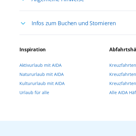
Ihre Reiseleitung – Die Entdeckerprofis: 
Infos zum Buchen und Stornieren
selten, sodass dort englischsprachige Exp
das Reiseerlebnis
Für die Teilnahme an einem unserer zahlr
Reservierungsanfrage über aida.de/myaid
Inspiration
Abfahrtsh
die Teilnehmerzahl auf vielen Ausflügen l
Aktivurlaub mit AIDA
Kreuzfahrte
Verfügung stehen. Deshalb empfehlen wir 
Natururlaub mit AIDA
Kreuzfahrten
vorzunehmen.
Kultururlaub mit AIDA
Kreuzfahrte
Urlaub für alle
Alle AIDA Hä