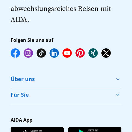
empfehlen wir Ihnen, die Reservierung
abwechslungsreiches Reisen mit
Ihrer Lieblingsausflüge vor Reisebeginn
AIDA.
online über myAIDA vorzunehmen.
Folgen Sie uns auf
Über uns
Cruise & Help
Für Sie
Karriere
Barrierefreiheit
Presse
Gästefragebogen
AIDA App
Unternehmen
AIDA Club