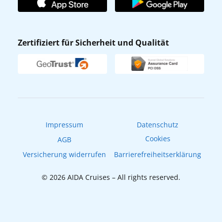
Affiliateprogramm
AIDA App
Nachhaltigkeit
AIDA Lounge
Zertifiziert für Sicherheit und Qualität
Verhaltens- & Ethikkodex
AIDA ID
Newsletter
AIDAradio
Fahrgastrechte
Online-Shop
EXPInet
Impressum
Datenschutz
Cookies
AGB
Versicherung widerrufen
Barrierefreiheitserklärung
© 2026 AIDA Cruises – All rights reserved.