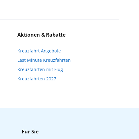
einzigartige Perspektiven und bereichern
eise bis kurz vor Reisebeginn eine
n. Wir möchten Sie darauf hinweisen, dass
Aktionen & Rabatte
nfalls keine freien Plätze mehr zur
Kreuzfahrt Angebote
Reisebeginn online über myAIDA
Last Minute Kreuzfahrten
Kreuzfahrten mit Flug
Kreuzfahrten 2027
Für Sie