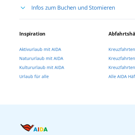
Infos zum Buchen und Stornieren
selten, sodass dort englischsprachige Exp
das Reiseerlebnis
Für die Teilnahme an einem unserer zahlr
Reservierungsanfrage über aida.de/myaid
Inspiration
Abfahrtsh
die Teilnehmerzahl auf vielen Ausflügen l
Aktivurlaub mit AIDA
Kreuzfahrte
Verfügung stehen. Deshalb empfehlen wir 
Natururlaub mit AIDA
Kreuzfahrten
vorzunehmen.
Kultururlaub mit AIDA
Kreuzfahrte
Urlaub für alle
Alle AIDA Hä