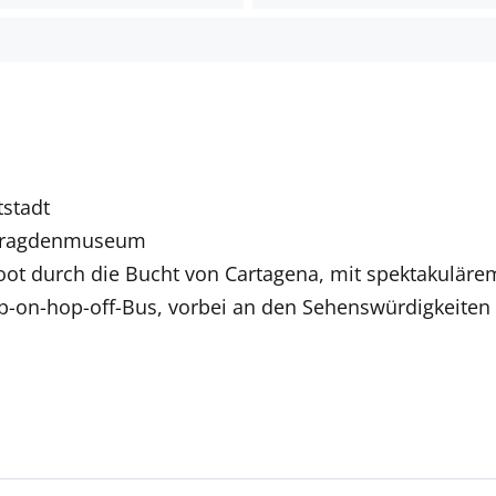
tstadt
Smaragdenmuseum
ot durch die Bucht von Cartagena, mit spektakulärem 
p-on-hop-off-Bus, vorbei an den Sehenswürdigkeiten 
Deutschsprachige Reiseleiter:innen sind in vielen Regio