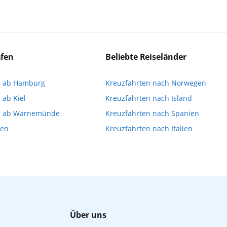
ert:innen die Ausflüge führen. Beide Optionen bieten 
eichen Ausflüge können Sie entweder bereits vor der R
a stellen oder direkt an Bord eine Buchung vornehme
äfen
Beliebte Reiseländer
imitiert ist und für die Buchung an Bord dann gegebene
n ab Hamburg
Kreuzfahrten nach Norwegen
Ihnen, die Reservierung Ihrer Lieblingsausflüge vor 
 ab Kiel
Kreuzfahrten nach Island
n ab Warnemünde
Kreuzfahrten nach Spanien
fen
Kreuzfahrten nach Italien
Über uns