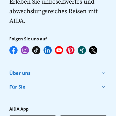
Erleben Sie unbeschwertes und
empfehlen wir Ihnen, die Reservierung
abwechslungsreiches Reisen mit
Ihrer Lieblingsausflüge vor Reisebeginn
AIDA.
online über myAIDA vorzunehmen.
Folgen Sie uns auf
Über uns
Cruise & Help
Für Sie
Karriere
Barrierefreiheit
Presse
Gästefragebogen
AIDA App
Unternehmen