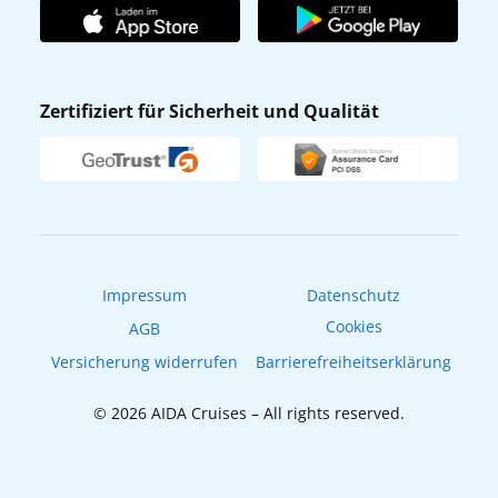
AIDA Club
Affiliateprogramm
AIDA App
Nachhaltigkeit
AIDA Lounge
Zertifiziert für Sicherheit und Qualität
Verhaltens- & Ethikkodex
AIDA ID
Newsletter
AIDAradio
Fahrgastrechte
Online-Shop
EXPInet
Impressum
Datenschutz
Cookies
AGB
Versicherung widerrufen
Barrierefreiheitserklärung
© 2026 AIDA Cruises – All rights reserved.