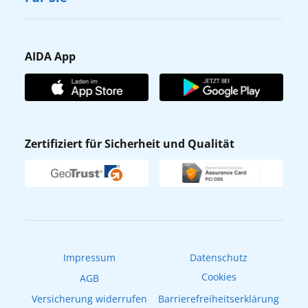
Karriere
Barrierefreiheit
Presse
Gästefragebogen
AIDA App
Unternehmen
AIDA Club
Affiliateprogramm
AIDA App
Nachhaltigkeit
AIDA Lounge
Zertifiziert für Sicherheit und Qualität
Verhaltens- & Ethikkodex
AIDA ID
Newsletter
AIDAradio
Fahrgastrechte
Online-Shop
EXPInet
Impressum
Datenschutz
Cookies
AGB
Versicherung widerrufen
Barrierefreiheitserklärung