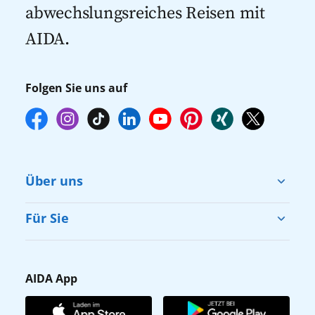
empfehlen wir Ihnen, die Reservierung
abwechslungsreiches Reisen mit
Ihrer Lieblingsausflüge vor Reisebeginn
AIDA.
online über myAIDA vorzunehmen.
Folgen Sie uns auf
Über uns
Cruise & Help
Für Sie
Karriere
Barrierefreiheit
Presse
Gästefragebogen
AIDA App
Unternehmen
AIDA Club