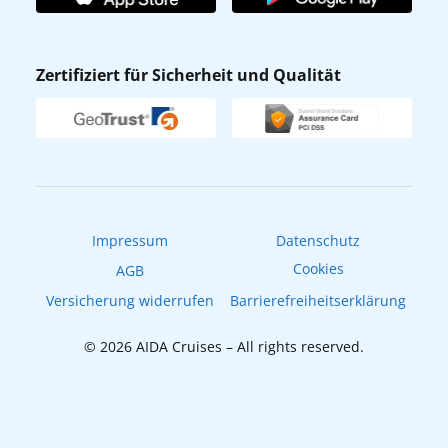
Affiliateprogramm
AIDA App
Nachhaltigkeit
AIDA Lounge
Zertifiziert für Sicherheit und Qualität
Verhaltens- & Ethikkodex
AIDA ID
Newsletter
AIDAradio
Fahrgastrechte
Online-Shop
EXPInet
Impressum
Datenschutz
Cookies
AGB
Versicherung widerrufen
Barrierefreiheitserklärung
© 2026 AIDA Cruises – All rights reserved.