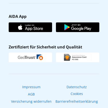
Karriere
Barrierefreiheit
Presse
Gästefragebogen
AIDA App
Unternehmen
AIDA Club
Affiliateprogramm
AIDA App
Nachhaltigkeit
AIDA Lounge
Zertifiziert für Sicherheit und Qualität
Verhaltens- & Ethikkodex
AIDA ID
Newsletter
AIDAradio
Fahrgastrechte
Online-Shop
EXPInet
Impressum
Datenschutz
Cookies
AGB
Versicherung widerrufen
Barrierefreiheitserklärung