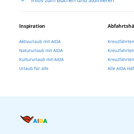
selten, sodass dort englischsprachige Exp
das Reiseerlebnis
Für die Teilnahme an einem unserer zahlr
Reservierungsanfrage über aida.de/myaid
Inspiration
Abfahrtsh
die Teilnehmerzahl auf vielen Ausflügen l
Aktivurlaub mit AIDA
Kreuzfahrte
Verfügung stehen. Deshalb empfehlen wir 
Natururlaub mit AIDA
Kreuzfahrten
vorzunehmen.
Kultururlaub mit AIDA
Kreuzfahrte
Urlaub für alle
Alle AIDA Hä