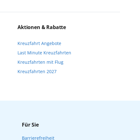
einzigartige Perspektiven und bereichern
eise bis kurz vor Reisebeginn eine
n. Wir möchten Sie darauf hinweisen, dass
Aktionen & Rabatte
nfalls keine freien Plätze mehr zur
Kreuzfahrt Angebote
Reisebeginn online über myAIDA
Last Minute Kreuzfahrten
Kreuzfahrten mit Flug
Kreuzfahrten 2027
Für Sie
Barrierefreiheit