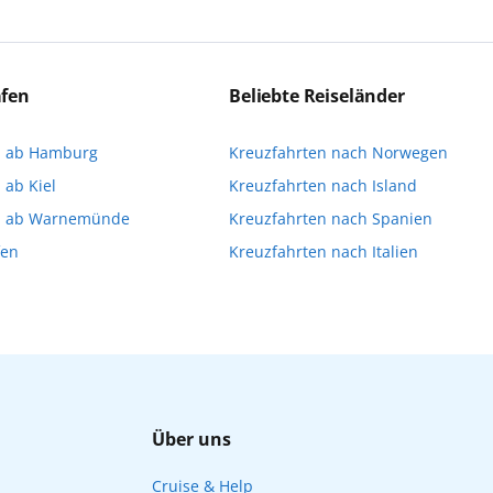
ert:innen die Ausflüge führen. Beide Optionen bieten 
eichen Ausflüge können Sie entweder bereits vor der R
a stellen oder direkt an Bord eine Buchung vornehme
äfen
Beliebte Reiseländer
imitiert ist und für die Buchung an Bord dann gegebene
n ab Hamburg
Kreuzfahrten nach Norwegen
Ihnen, die Reservierung Ihrer Lieblingsausflüge vor 
 ab Kiel
Kreuzfahrten nach Island
n ab Warnemünde
Kreuzfahrten nach Spanien
fen
Kreuzfahrten nach Italien
Über uns
Cruise & Help