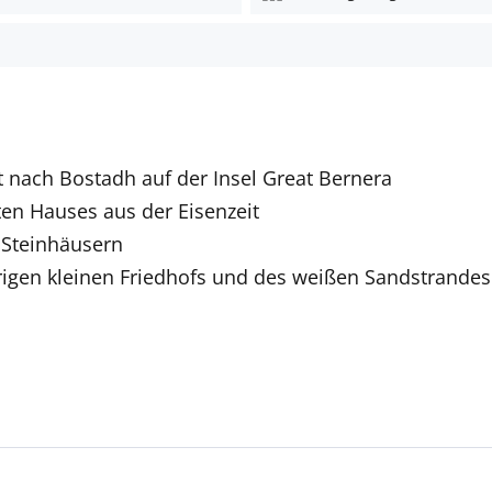
t nach Bostadh auf der Insel Great Bernera
ten Hauses aus der Eisenzeit
 Steinhäusern
igen kleinen Friedhofs und des weißen Sandstrande
Deutschsprachige Reiseleiter:innen sind in vielen Regio