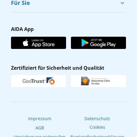
Für Sie
Karriere
Barrierefreiheit
Presse
Gästefragebogen
AIDA App
Unternehmen
AIDA Club
Affiliateprogramm
AIDA App
Nachhaltigkeit
AIDA Lounge
Zertifiziert für Sicherheit und Qualität
Verhaltens- & Ethikkodex
AIDA ID
Newsletter
AIDAradio
Fahrgastrechte
Online-Shop
EXPInet
Impressum
Datenschutz
Cookies
AGB
Versicherung widerrufen
Barrierefreiheitserklärung