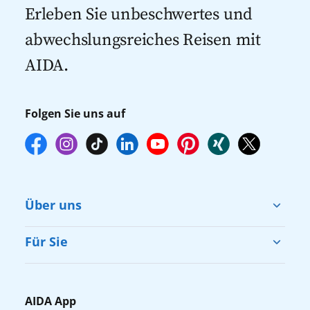
Kreuzfahrten 2027
mehr zur Verfügung stehen. Deshalb
Erleben Sie unbeschwertes und
empfehlen wir Ihnen, die Reservierung
abwechslungsreiches Reisen mit
Ihrer Lieblingsausflüge vor Reisebeginn
AIDA.
online über myAIDA vorzunehmen.
Folgen Sie uns auf
Über uns
Cruise & Help
Für Sie
Karriere
Barrierefreiheit
Presse
Gästefragebogen
AIDA App