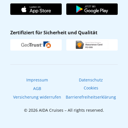
Unternehmen
AIDA Club
Affiliateprogramm
AIDA App
Nachhaltigkeit
AIDA Lounge
Zertifiziert für Sicherheit und Qualität
Verhaltens- & Ethikkodex
AIDA ID
Newsletter
AIDAradio
Fahrgastrechte
Online-Shop
EXPInet
Impressum
Datenschutz
Cookies
AGB
Versicherung widerrufen
Barrierefreiheitserklärung
© 2026 AIDA Cruises – All rights reserved.