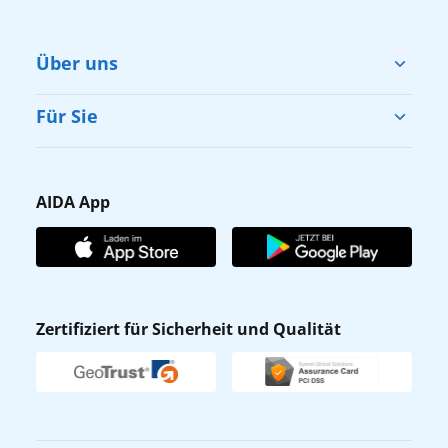
Über uns
Cruise & Help
Für Sie
Karriere
Barrierefreiheit
Presse
Gästefragebogen
AIDA App
Unternehmen
AIDA Club
Affiliateprogramm
AIDA App
Nachhaltigkeit
AIDA Lounge
Zertifiziert für Sicherheit und Qualität
Verhaltens- & Ethikkodex
AIDA ID
Newsletter
AIDAradio
Fahrgastrechte
Online-Shop