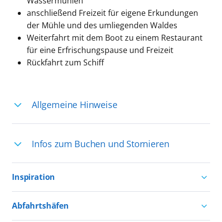
Wassermühlen
anschließend Freizeit für eigene Erkundungen
der Mühle und des umliegenden Waldes
Weiterfahrt mit dem Boot zu einem Restaurant
für eine Erfrischungspause und Freizeit
Rückfahrt zum Schiff
Allgemeine Hinweise
Ihre Reiseleitung – Die Entdeckerprofis:
Infos zum Buchen und Stornieren
Deutschsprachige Reiseleiter:innen sind
in vielen Regionen verfügbar, aber in
Für die Teilnahme an einem unserer
einigen Ländern selten, sodass dort
Inspiration
zahlreichen Ausflüge können Sie
englischsprachige Expert:innen die
entweder bereits vor der Reise bis kurz
Aktivurlaub mit AIDA
Ausflüge führen. Beide Optionen bieten
Abfahrtshäfen
vor Reisebeginn eine
Natururlaub mit AIDA
einzigartige Perspektiven und bereichern