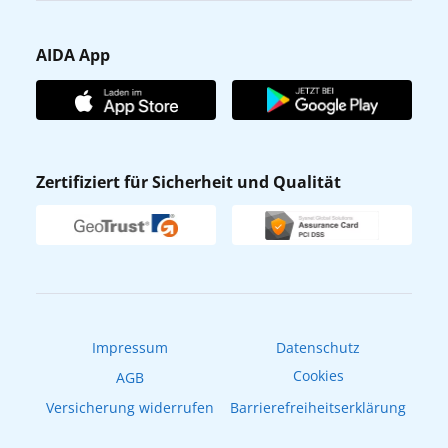
Barrierefreiheit
Presse
Gästefragebogen
AIDA App
Unternehmen
AIDA Club
Affiliateprogramm
AIDA App
Nachhaltigkeit
AIDA Lounge
Zertifiziert für Sicherheit und Qualität
Verhaltens- & Ethikkodex
AIDA ID
Newsletter
AIDAradio
Fahrgastrechte
Online-Shop
EXPInet
Impressum
Datenschutz
Cookies
AGB
Versicherung widerrufen
Barrierefreiheitserklärung