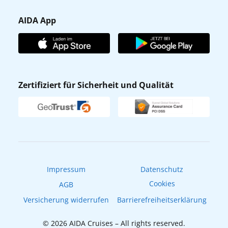
Presse
Gästefragebogen
AIDA App
Unternehmen
AIDA Club
Affiliateprogramm
AIDA App
Nachhaltigkeit
AIDA Lounge
Zertifiziert für Sicherheit und Qualität
Verhaltens- & Ethikkodex
AIDA ID
Newsletter
AIDAradio
Fahrgastrechte
Online-Shop
EXPInet
Impressum
Datenschutz
Cookies
AGB
Versicherung widerrufen
Barrierefreiheitserklärung
© 2026 AIDA Cruises – All rights reserved.