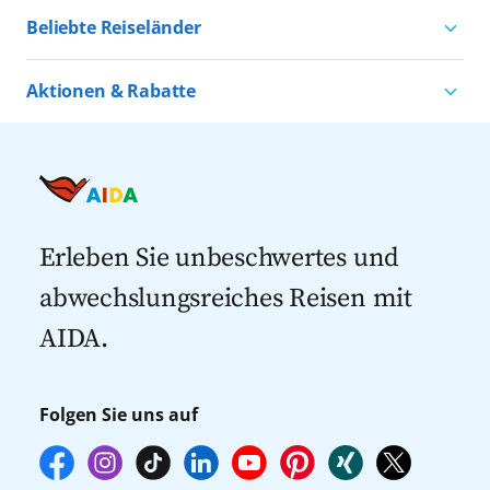
Reservierungsanfrage über
Kreuzfahrten ab Hamburg
Kultururlaub mit AIDA
Beliebte Reiseländer
das Reiseerlebnis
aida.de/myaida stellen oder direkt an
Kreuzfahrten ab Kiel
Urlaub für alle
Bord eine Buchung vornehmen. Wir
Kreuzfahrten nach Norwegen
Kreuzfahrten ab Warnemünde
Aktionen & Rabatte
möchten Sie darauf hinweisen, dass die
Kreuzfahrten nach Island
Alle AIDA Häfen
Kreuzfahrt Angebote
Teilnehmerzahl auf vielen Ausflügen
Kreuzfahrten nach Spanien
Last Minute Kreuzfahrten
limitiert ist und für die Buchung an Bord
Kreuzfahrten nach Italien
Kreuzfahrten mit Flug
dann gegebenenfalls keine freien Plätze
Kreuzfahrten 2027
mehr zur Verfügung stehen. Deshalb
Erleben Sie unbeschwertes und
empfehlen wir Ihnen, die Reservierung
abwechslungsreiches Reisen mit
Ihrer Lieblingsausflüge vor Reisebeginn
AIDA.
online über myAIDA vorzunehmen.
Folgen Sie uns auf