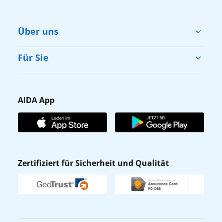
Über uns
Cruise & Help
Für Sie
Karriere
Barrierefreiheit
Presse
Gästefragebogen
AIDA App
Unternehmen
AIDA Club
Affiliateprogramm
AIDA App
Nachhaltigkeit
AIDA Lounge
Zertifiziert für Sicherheit und Qualität
Verhaltens- & Ethikkodex
AIDA ID
Newsletter
AIDAradio
Fahrgastrechte
Online-Shop