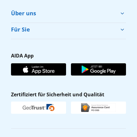
Über uns
Cruise & Help
Für Sie
Karriere
Barrierefreiheit
Presse
Gästefragebogen
AIDA App
Unternehmen
AIDA Club
Affiliateprogramm
AIDA App
Nachhaltigkeit
AIDA Lounge
Zertifiziert für Sicherheit und Qualität
Verhaltens- & Ethikkodex
AIDA ID
Newsletter
AIDAradio
Fahrgastrechte
Online-Shop
EXPInet