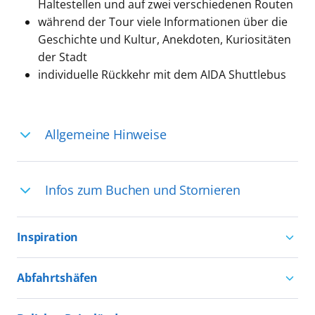
Haltestellen und auf zwei verschiedenen Routen
während der Tour viele Informationen über die
Geschichte und Kultur, Anekdoten, Kuriositäten
der Stadt
individuelle Rückkehr mit dem AIDA Shuttlebus
Allgemeine Hinweise
Ihre Reiseleitung – Die Entdeckerprofis:
Infos zum Buchen und Stornieren
Deutschsprachige Reiseleiter:innen sind
in vielen Regionen verfügbar, aber in
Für die Teilnahme an einem unserer
einigen Ländern selten, sodass dort
Inspiration
zahlreichen Ausflüge können Sie
englischsprachige Expert:innen die
entweder bereits vor der Reise bis kurz
Aktivurlaub mit AIDA
Ausflüge führen. Beide Optionen bieten
Abfahrtshäfen
vor Reisebeginn eine
Natururlaub mit AIDA
einzigartige Perspektiven und bereichern
Reservierungsanfrage über
Kreuzfahrten ab Hamburg
Kultururlaub mit AIDA