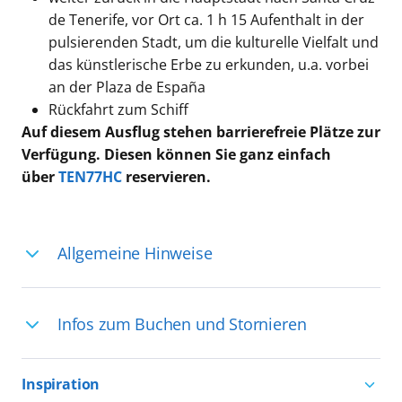
de Tenerife, vor Ort ca. 1 h 15 Aufenthalt in der
pulsierenden Stadt, um die kulturelle Vielfalt und
das künstlerische Erbe zu erkunden, u.a. vorbei
an der Plaza de España
Rückfahrt zum Schiff
Auf diesem Ausflug stehen barrierefreie Plätze zur
Verfügung. Diesen können Sie ganz einfach
über
TEN77HC
reservieren.
Allgemeine Hinweise
Ihre Reiseleitung – Die Entdeckerprofis:
Infos zum Buchen und Stornieren
Deutschsprachige Reiseleiter:innen sind
in vielen Regionen verfügbar, aber in
Für die Teilnahme an einem unserer
einigen Ländern selten, sodass dort
Inspiration
zahlreichen Ausflüge können Sie