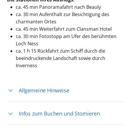
ca. 45 min Panoramafahrt nach Beauly
ca. 30 min Aufenthalt zur Besichtigung des
charmanten Ortes
ca. 45 min Weiterfahrt zum Clansman Hotel
ca. 30 min Fotostopp am Ufer des berühmten
Loch Ness
ca. 1 h 15 Rückfahrt zum Schiff durch die
beeindruckende Landschaft sowie durch
Inverness
Allgemeine Hinweise
Ihre Reiseleitung – Die Entdeckerprofis:
Infos zum Buchen und Stornieren
Deutschsprachige Reiseleiter:innen sind
in vielen Regionen verfügbar, aber in
Für die Teilnahme an einem unserer