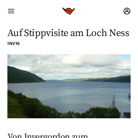
Auf Stippvisite am Loch Ness
INV16
Von Invergordon zum