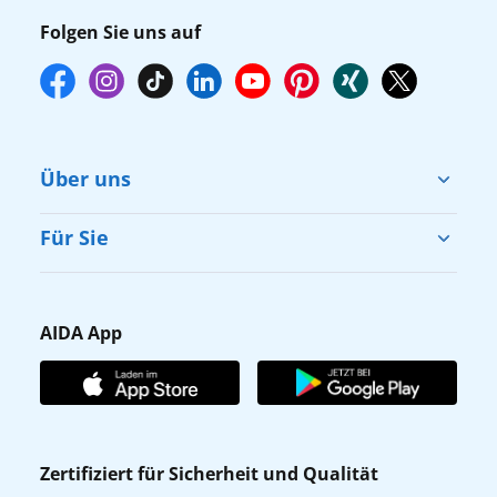
Folgen Sie uns auf
Über uns
Cruise & Help
Für Sie
Karriere
Barrierefreiheit
Presse
Gästefragebogen
AIDA App
Unternehmen
AIDA Club
Affiliateprogramm
AIDA App
Nachhaltigkeit
AIDA Lounge
Zertifiziert für Sicherheit und Qualität
Verhaltens- & Ethikkodex
AIDA ID