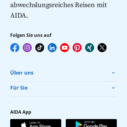
empfehlen wir Ihnen, die Reservierung
abwechslungsreiches Reisen mit
Ihrer Lieblingsausflüge vor Reisebeginn
AIDA.
online über myAIDA vorzunehmen.
Folgen Sie uns auf
Über uns
Cruise & Help
Für Sie
Karriere
Barrierefreiheit
Presse
Gästefragebogen
AIDA App
Unternehmen
AIDA Club