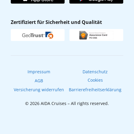
Affiliateprogramm
AIDA App
Nachhaltigkeit
AIDA Lounge
Zertifiziert für Sicherheit und Qualität
Verhaltens- & Ethikkodex
AIDA ID
Newsletter
AIDAradio
Fahrgastrechte
Online-Shop
EXPInet
Impressum
Datenschutz
Cookies
AGB
Versicherung widerrufen
Barrierefreiheitserklärung
© 2026 AIDA Cruises – All rights reserved.