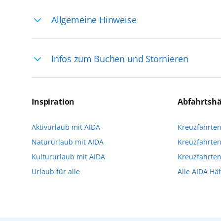
Allgemeine Hinweise
Ihre Reiseleitung – Die Entdeckerprofis: 
Infos zum Buchen und Stornieren
selten, sodass dort englischsprachige Exp
das Reiseerlebnis
Für die Teilnahme an einem unserer zahlr
Reservierungsanfrage über aida.de/myaid
Inspiration
Abfahrtsh
die Teilnehmerzahl auf vielen Ausflügen l
Aktivurlaub mit AIDA
Kreuzfahrte
Verfügung stehen. Deshalb empfehlen wir 
Natururlaub mit AIDA
Kreuzfahrten
vorzunehmen.
Kultururlaub mit AIDA
Kreuzfahrte
Urlaub für alle
Alle AIDA Hä