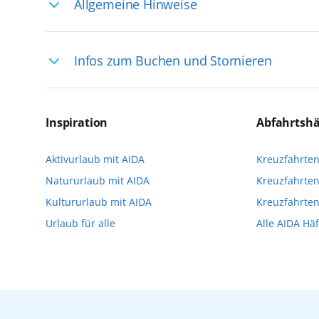
Allgemeine Hinweise
Ihre Reiseleitung – Die Entdeckerprofis: 
Infos zum Buchen und Stornieren
selten, sodass dort englischsprachige Exp
das Reiseerlebnis
Für die Teilnahme an einem unserer zahlr
Reservierungsanfrage über aida.de/myaid
Inspiration
Abfahrtsh
die Teilnehmerzahl auf vielen Ausflügen l
Aktivurlaub mit AIDA
Kreuzfahrte
Verfügung stehen. Deshalb empfehlen wir 
Natururlaub mit AIDA
Kreuzfahrten
vorzunehmen.
Kultururlaub mit AIDA
Kreuzfahrte
Urlaub für alle
Alle AIDA Hä