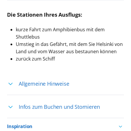
Die Stationen Ihres Ausflugs:
kurze Fahrt zum Amphibienbus mit dem
Shuttlebus
Umstieg in das Gefährt, mit dem Sie Helsinki von
Land und vom Wasser aus bestaunen können
zurück zum Schiff
Allgemeine Hinweise
Ihre Reiseleitung – Die Entdeckerprofis:
Infos zum Buchen und Stornieren
Deutschsprachige Reiseleiter:innen sind
in vielen Regionen verfügbar, aber in
Für die Teilnahme an einem unserer
einigen Ländern selten, sodass dort
Inspiration
zahlreichen Ausflüge können Sie