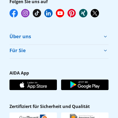
Folgen Sie uns auf
Über uns
Cruise & Help
Für Sie
Karriere
Barrierefreiheit
Presse
Gästefragebogen
AIDA App
Unternehmen
AIDA Club
Affiliateprogramm
AIDA App
Nachhaltigkeit
AIDA Lounge
Zertifiziert für Sicherheit und Qualität
Verhaltens- & Ethikkodex
AIDA ID
Newsletter