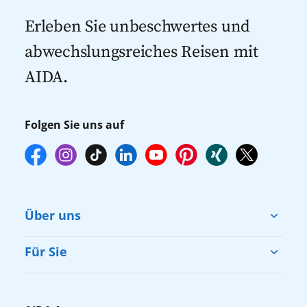
Kreuzfahrten 2027
mehr zur Verfügung stehen. Deshalb
Erleben Sie unbeschwertes und
empfehlen wir Ihnen, die Reservierung
abwechslungsreiches Reisen mit
Ihrer Lieblingsausflüge vor Reisebeginn
AIDA.
online über myAIDA vorzunehmen.
Folgen Sie uns auf
Über uns
Cruise & Help
Für Sie
Karriere
Barrierefreiheit
Presse