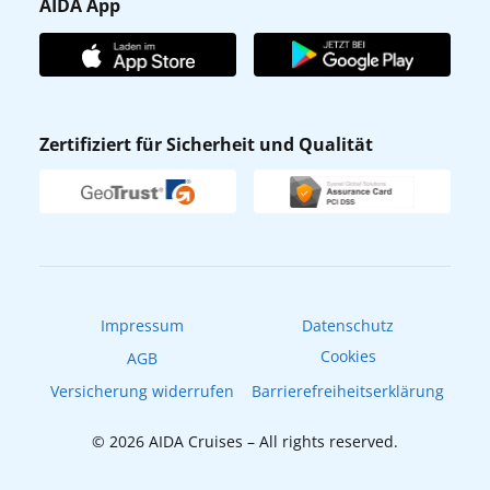
Gästefragebogen
AIDA App
Unternehmen
AIDA Club
Affiliateprogramm
AIDA App
Nachhaltigkeit
AIDA Lounge
Zertifiziert für Sicherheit und Qualität
Verhaltens- & Ethikkodex
AIDA ID
Newsletter
AIDAradio
Fahrgastrechte
Online-Shop
EXPInet
Impressum
Datenschutz
Cookies
AGB
Versicherung widerrufen
Barrierefreiheitserklärung
© 2026 AIDA Cruises – All rights reserved.