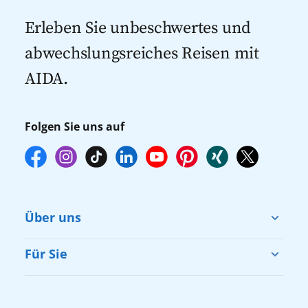
dann gegebenenfalls keine freien Plätze
Kreuzfahrten 2027
mehr zur Verfügung stehen. Deshalb
Erleben Sie unbeschwertes und
empfehlen wir Ihnen, die Reservierung
abwechslungsreiches Reisen mit
Ihrer Lieblingsausflüge vor Reisebeginn
AIDA.
online über myAIDA vorzunehmen.
Folgen Sie uns auf
Über uns
Cruise & Help
Für Sie
Karriere
Barrierefreiheit
Presse