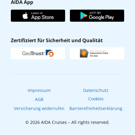
Gästefragebogen
AIDA App
Unternehmen
AIDA Club
Affiliateprogramm
AIDA App
Nachhaltigkeit
AIDA Lounge
Zertifiziert für Sicherheit und Qualität
Verhaltens- & Ethikkodex
AIDA ID
Newsletter
AIDAradio
Fahrgastrechte
Online-Shop
EXPInet
Impressum
Datenschutz
Cookies
AGB
Versicherung widerrufen
Barrierefreiheitserklärung
© 2026 AIDA Cruises – All rights reserved.