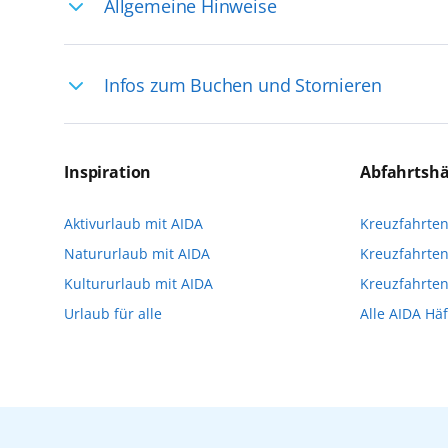
Allgemeine Hinweise
Ihre Reiseleitung – Die Entdeckerprofis: 
Infos zum Buchen und Stornieren
selten, sodass dort englischsprachige Exp
das Reiseerlebnis
Für die Teilnahme an einem unserer zahlr
Reservierungsanfrage über aida.de/myaid
Inspiration
Abfahrtsh
die Teilnehmerzahl auf vielen Ausflügen l
Aktivurlaub mit AIDA
Kreuzfahrte
Verfügung stehen. Deshalb empfehlen wir 
Natururlaub mit AIDA
Kreuzfahrten
vorzunehmen.
Kultururlaub mit AIDA
Kreuzfahrte
Urlaub für alle
Alle AIDA Hä