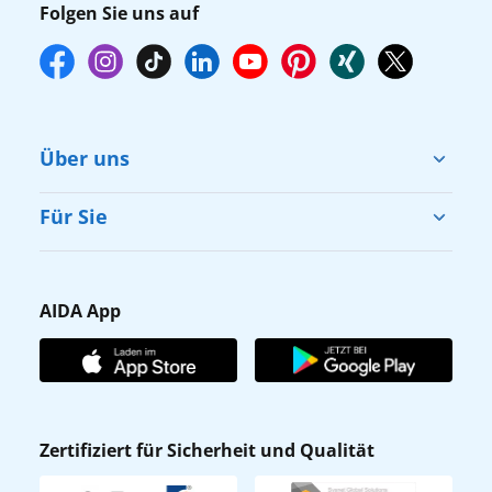
Folgen Sie uns auf
Über uns
Cruise & Help
Für Sie
Karriere
Barrierefreiheit
Presse
Gästefragebogen
AIDA App
Unternehmen
AIDA Club
Affiliateprogramm
AIDA App
Nachhaltigkeit
AIDA Lounge
Zertifiziert für Sicherheit und Qualität
Verhaltens- & Ethikkodex
AIDA ID