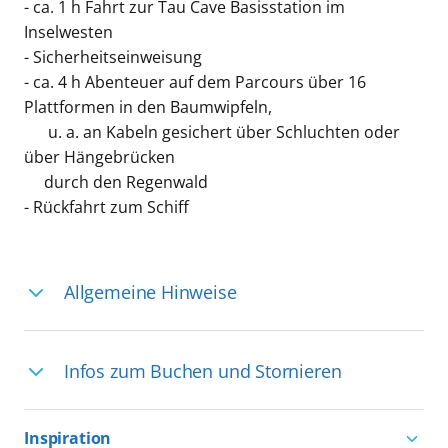
- ca. 1 h Fahrt zur Tau Cave Basisstation im
Inselwesten
- Sicherheitseinweisung
- ca. 4 h Abenteuer auf dem Parcours über 16
Plattformen in den Baumwipfeln,
u. a. an Kabeln gesichert über Schluchten oder
über Hängebrücken
durch den Regenwald
- Rückfahrt zum Schiff
Allgemeine Hinweise
Ihre Reiseleitung – Die Entdeckerprofis:
Infos zum Buchen und Stornieren
Deutschsprachige Reiseleiter:innen sind
in vielen Regionen verfügbar, aber in
Für die Teilnahme an einem unserer
einigen Ländern selten, sodass dort
Inspiration