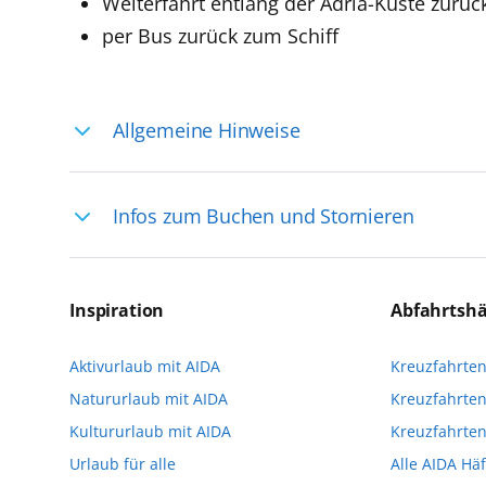
Weiterfahrt entlang der Adria-Küste zurüc
per Bus zurück zum Schiff
Allgemeine Hinweise
Ihre Reiseleitung – Die Entdeckerprofis: 
Infos zum Buchen und Stornieren
selten, sodass dort englischsprachige Exp
das Reiseerlebnis
Für die Teilnahme an einem unserer zahlr
Reservierungsanfrage über aida.de/myaid
Inspiration
Abfahrtsh
die Teilnehmerzahl auf vielen Ausflügen l
Aktivurlaub mit AIDA
Kreuzfahrte
Verfügung stehen. Deshalb empfehlen wir 
Natururlaub mit AIDA
Kreuzfahrten
vorzunehmen.
Kultururlaub mit AIDA
Kreuzfahrte
Urlaub für alle
Alle AIDA Hä