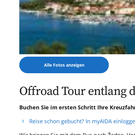
Alle Fotos anzeigen
Offroad Tour entlang 
Buchen Sie im ersten Schritt Ihre Kreuzfah
Reise schon gebucht? In myAIDA einlogg
Wir bringen Sie mit dem Bus nach Žedno. Vor