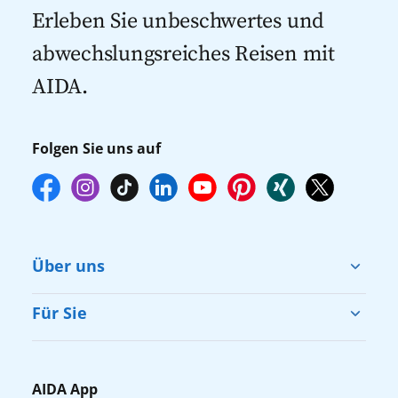
Kreuzfahrten 2027
mehr zur Verfügung stehen. Deshalb
Erleben Sie unbeschwertes und
empfehlen wir Ihnen, die Reservierung
abwechslungsreiches Reisen mit
Ihrer Lieblingsausflüge vor Reisebeginn
AIDA.
online über myAIDA vorzunehmen.
Folgen Sie uns auf
Über uns
Cruise & Help
Für Sie
Karriere
Barrierefreiheit
Presse
Gästefragebogen
AIDA App