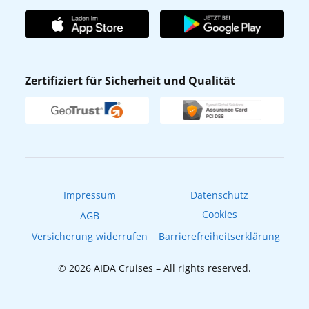
Unternehmen
AIDA Club
Affiliateprogramm
AIDA App
Nachhaltigkeit
AIDA Lounge
Zertifiziert für Sicherheit und Qualität
Verhaltens- & Ethikkodex
AIDA ID
Newsletter
AIDAradio
Fahrgastrechte
Online-Shop
EXPInet
Impressum
Datenschutz
Cookies
AGB
Versicherung widerrufen
Barrierefreiheitserklärung
© 2026 AIDA Cruises – All rights reserved.