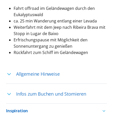
Fahrt offroad im Geländewagen durch den
Eukalyptuswald
ca. 25 min Wanderung entlang einer Levada
Weiterfahrt mit dem Jeep nach Ribeira Brava mit
Stopp in Lugar de Baixo
Erfrischungspause mit Möglichkeit den
Sonnenuntergang zu genießen
Rückfahrt zum Schiff im Geländewagen
Allgemeine Hinweise
Ihre Reiseleitung – Die Entdeckerprofis:
Infos zum Buchen und Stornieren
Deutschsprachige Reiseleiter:innen sind
in vielen Regionen verfügbar, aber in
Für die Teilnahme an einem unserer
einigen Ländern selten, sodass dort
Inspiration