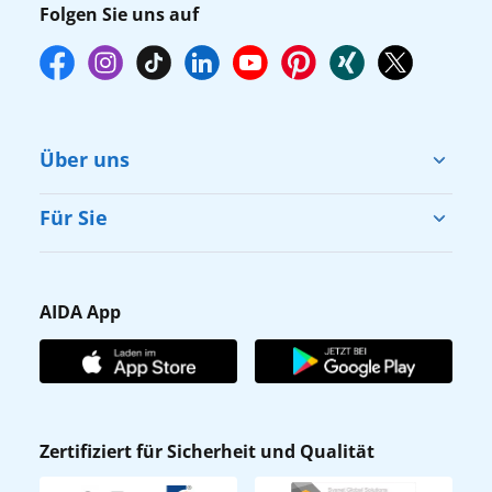
Folgen Sie uns auf
Über uns
Cruise & Help
Für Sie
Karriere
Barrierefreiheit
Presse
Gästefragebogen
AIDA App
Unternehmen
AIDA Club
Affiliateprogramm
AIDA App
Nachhaltigkeit
AIDA Lounge
Zertifiziert für Sicherheit und Qualität
Verhaltens- & Ethikkodex
AIDA ID