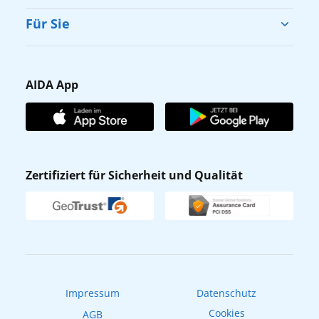
Cruise & Help
Für Sie
Karriere
Barrierefreiheit
Presse
Gästefragebogen
AIDA App
Unternehmen
AIDA Club
Affiliateprogramm
AIDA App
Nachhaltigkeit
AIDA Lounge
Zertifiziert für Sicherheit und Qualität
Verhaltens- & Ethikkodex
AIDA ID
Newsletter
AIDAradio
Fahrgastrechte
Online-Shop
EXPInet
Impressum
Datenschutz
Cookies
AGB